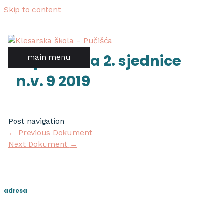
Skip to content
zapisnik sa 2. sjednice
main menu
n.v. 9 2019
Post navigation
←
Previous Dokument
Next Dokument
→
adresa