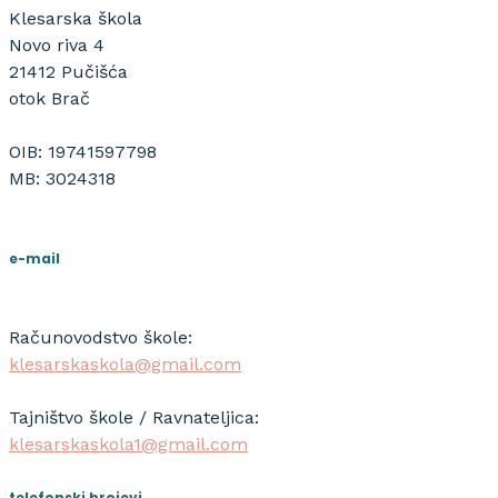
Klesarska škola
Novo riva 4
21412 Pučišća
otok Brač
OIB: 19741597798
MB: 3024318
e-mail
Računovodstvo škole:
klesarskaskola@gmail.com
Tajništvo škole / Ravnateljica:
klesarskaskola1@gmail.com
telefonski brojevi