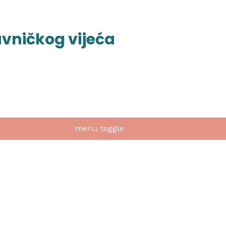
avničkog vijeća
menu toggle