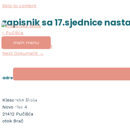
Skip to content
zapisnik sa 17.sjednice nast
Post navigation
main menu
←
Previous Dokument
Next Dokument
→
početna
o školi
adresa
nagrada “tripun bokanić”
dokumenti
Klesarska škola
natječaji
Novo riva 4
21412 Pučišća
otok Brač