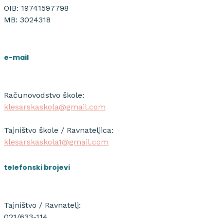
OIB: 19741597798
MB: 3024318
e-mail
Računovodstvo škole:
klesarskaskola@gmail.com
Tajništvo škole / Ravnateljica:
klesarskaskola1@gmail.com
telefonski brojevi
Tajništvo / Ravnatelj:
021/633-114