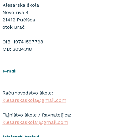
Klesarska škola
Novo riva 4
21412 Pučišća
otok Brač
OIB: 19741597798
MB: 3024318
e-mail
Računovodstvo škole:
klesarskaskola@gmail.com
Tajništvo škole / Ravnateljica:
klesarskaskola1@gmail.com
telefonski brojevi