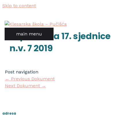
Skip to content
zapisnik sa 17. sjednice
main menu
n.v. 7 2019
Post navigation
←
Previous Dokument
Next Dokument
→
adresa