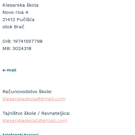
Klesarska škola
Novo riva 4
21412 Pučišća
otok Brač
OIB: 19741597798
MB: 3024318
e-mail
Računovodstvo škole:
klesarskaskola@gmail.com
Tajništvo škole / Ravnateljica:
klesarskaskola1@gmail.com
telefonski brojevi