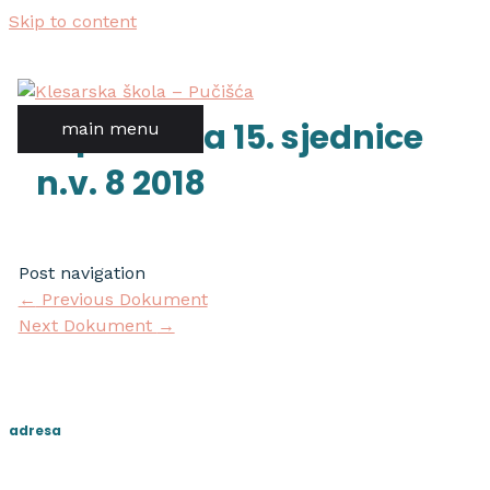
Skip to content
zapisnik sa 15. sjednice
main menu
n.v. 8 2018
Post navigation
←
Previous Dokument
Next Dokument
→
adresa