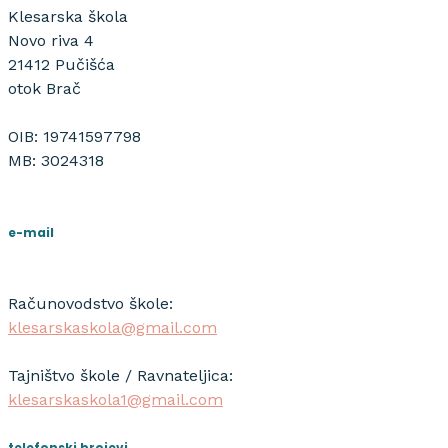
Klesarska škola
Novo riva 4
21412 Pučišća
otok Brač
OIB: 19741597798
MB: 3024318
e-mail
Računovodstvo škole:
klesarskaskola@gmail.com
Tajništvo škole / Ravnateljica:
klesarskaskola1@gmail.com
telefonski brojevi