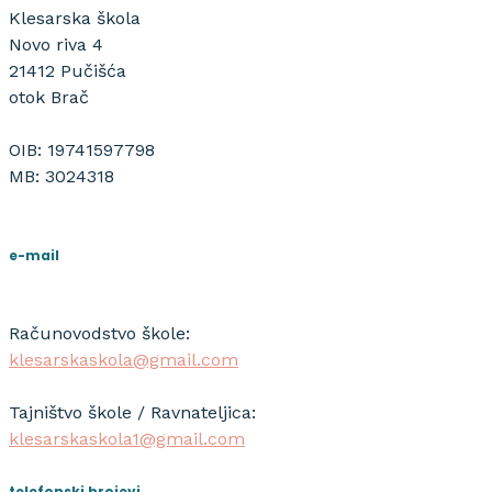
Klesarska škola
Novo riva 4
21412 Pučišća
otok Brač
OIB: 19741597798
MB: 3024318
e-mail
Računovodstvo škole:
klesarskaskola@gmail.com
Tajništvo škole / Ravnateljica:
klesarskaskola1@gmail.com
telefonski brojevi