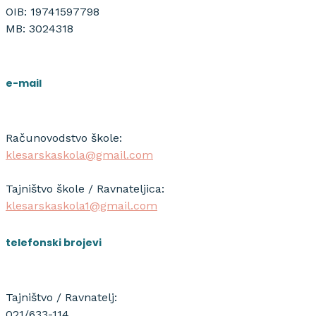
OIB: 19741597798
MB: 3024318
e-mail
Računovodstvo škole:
klesarskaskola@gmail.com
Tajništvo škole / Ravnateljica:
klesarskaskola1@gmail.com
telefonski brojevi
Tajništvo / Ravnatelj:
021/633-114