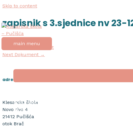
Skip to content
zapisnik s 3.sjednice nv 23-
Post navigation
main menu
←
Previous Dokument
Next Dokument
→
početna
o školi
adresa
nagrada “tripun bokanić”
dokumenti
Klesarska škola
natječaji
Novo riva 4
21412 Pučišća
otok Brač