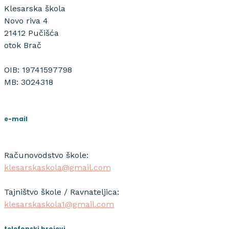
Klesarska škola
Novo riva 4
21412 Pučišća
otok Brač
OIB: 19741597798
MB: 3024318
e-mail
Računovodstvo škole:
klesarskaskola@gmail.com
Tajništvo škole / Ravnateljica:
klesarskaskola1@gmail.com
telefonski brojevi