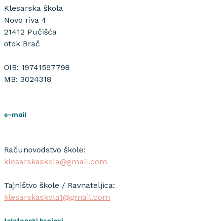
Klesarska škola
Novo riva 4
21412 Pučišća
otok Brač
OIB: 19741597798
MB: 3024318
e-mail
Računovodstvo škole:
klesarskaskola@gmail.com
Tajništvo škole / Ravnateljica:
klesarskaskola1@gmail.com
telefonski brojevi