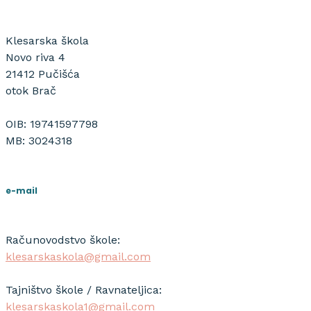
Klesarska škola
Novo riva 4
21412 Pučišća
otok Brač
OIB: 19741597798
MB: 3024318
e-mail
Računovodstvo škole:
klesarskaskola@gmail.com
Tajništvo škole / Ravnateljica:
klesarskaskola1@gmail.com