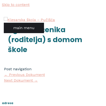
Skip to content
ugovor učenika
main menu
(roditelja) s domom
škole
Post navigation
←
Previous Dokument
Next Dokument
→
adresa