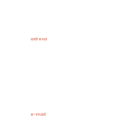
adresa
Klesarska škola
Novo riva 4
21412 Pučišća
otok Brač
OIB: 19741597798
MB: 3024318
e-mail
Računovodstvo škole: