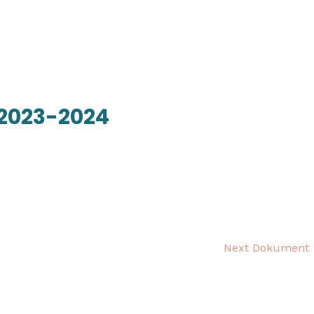
početna
o školi
nag
 2023-2024
Next Dokument