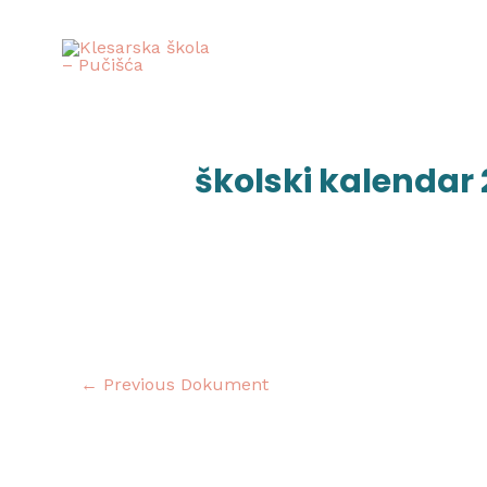
Skip
to
content
Post
navigation
školski kalendar
←
Previous Dokument