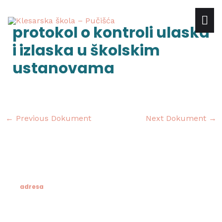
Skip
mai
to
Post
protokol o kontroli ulaska
content
navigation
me
i izlaska u školskim
ustanovama
←
Previous Dokument
Next Dokument
→
adresa