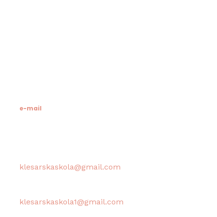
Klesarska škola
Novo riva 4
21412 Pučišća
otok Brač
OIB: 19741597798
MB: 3024318
e-mail
Računovodstvo škole:
klesarskaskola@gmail.com
Tajništvo škole / Ravnateljica:
klesarskaskola1@gmail.com