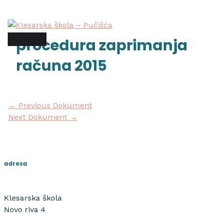
Skip
Post
main
to
navigation
menu
content
procedura zaprimanja
računa 2015
←
Previous Dokument
Next Dokument
→
adresa
Klesarska škola
Novo riva 4