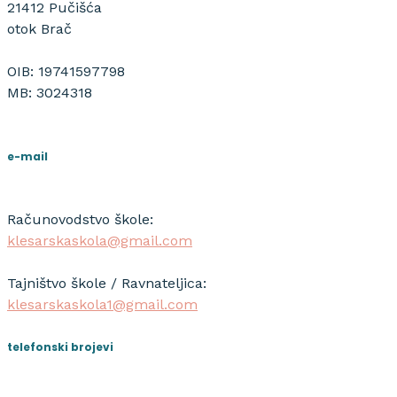
21412 Pučišća
otok Brač
OIB: 19741597798
MB: 3024318
e-mail
Računovodstvo škole:
klesarskaskola@gmail.com
Tajništvo škole / Ravnateljica:
klesarskaskola1@gmail.com
telefonski brojevi