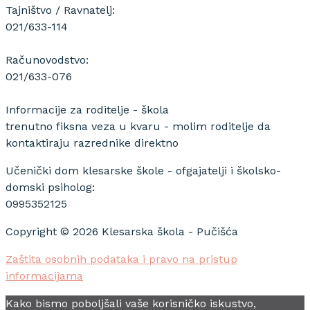
Tajništvo / Ravnatelj:
021/633-114
Računovodstvo:
021/633-076
Informacije za roditelje - škola
trenutno fiksna veza u kvaru - molim roditelje da
kontaktiraju razrednike direktno
Učenički dom klesarske škole - ofgajatelji i školsko-
domski psiholog:
0995352125
Copyright © 2026 Klesarska škola - Pučišća
Zaštita osobnih podataka i pravo na pristup
informacijama
Kako bismo poboljšali vaše korisničko iskustvo,