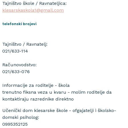
Tajništvo škole / Ravnateljica:
klesarskaskola1@gmail.com
telefonski brojevi
Tajništvo / Ravnatelj:
021/633-114
Računovodstvo:
021/633-076
Informacije za roditelje - škola
trenutno fiksna veza u kvaru - molim roditelje da
kontaktiraju razrednike direktno
Učenički dom klesarske škole - ofgajatelji i školsko-
domski psiholog:
0995352125