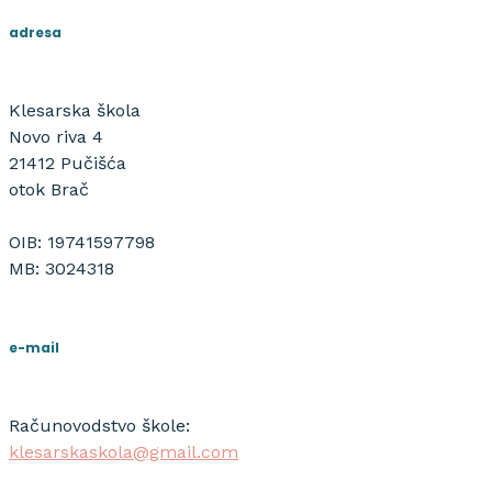
adresa
Klesarska škola
Novo riva 4
21412 Pučišća
otok Brač
OIB: 19741597798
MB: 3024318
e-mail
Računovodstvo škole:
klesarskaskola@gmail.com