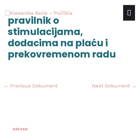
Skip
mai
to
Post
pravilnik o
content
navigation
me
stimulacijama,
dodacima na plaću i
prekovremenom radu
←
Previous Dokument
Next Dokument
→
adresa