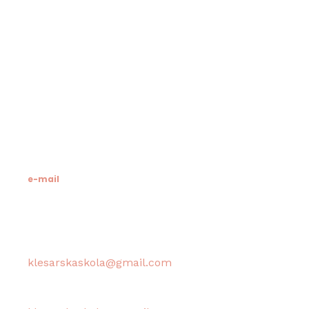
Klesarska škola
Novo riva 4
21412 Pučišća
otok Brač
OIB: 19741597798
MB: 3024318
e-mail
Računovodstvo škole:
klesarskaskola@gmail.com
Tajništvo škole / Ravnateljica: