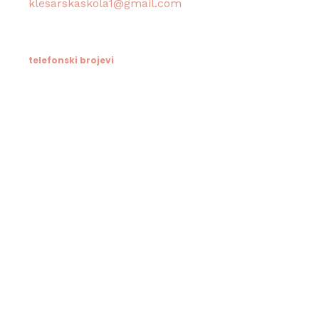
klesarskaskola1@gmail.com
telefonski brojevi
Tajništvo / Ravnatelj:
021/633-114
Računovodstvo:
021/633-076
Informacije za roditelje - škola
trenutno fiksna veza u kvaru - molim roditelje
da kontaktiraju razrednike direktno
Učenički dom klesarske škole - ofgajatelji i