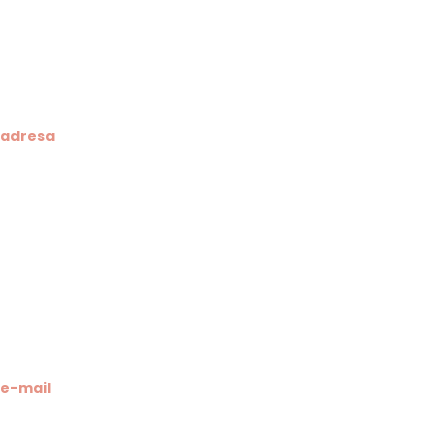
adresa
Klesarska škola
Novo riva 4
21412 Pučišća
otok Brač
OIB: 19741597798
MB: 3024318
e-mail
Računovodstvo škole: