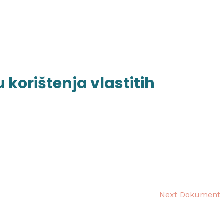
početna
o školi
nag
 korištenja vlastitih
Next Dokument