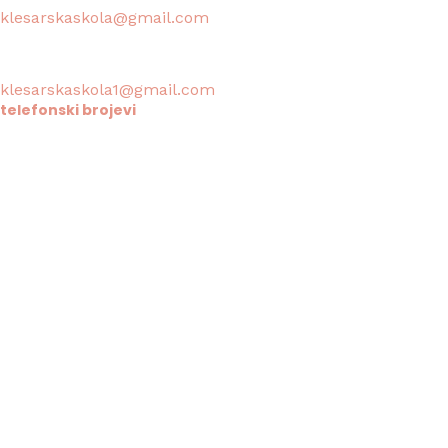
klesarskaskola@gmail.com
Tajništvo škole / Ravnateljica:
klesarskaskola1@gmail.com
telefonski brojevi
Tajništvo / Ravnatelj:
021/633-114
Računovodstvo:
021/633-076
Informacije za roditelje - škola
trenutno fiksna veza u kvaru - molim roditelje da kontakt
Učenički dom klesarske škole - ofgajatelji i školsko-domsk
0995352125