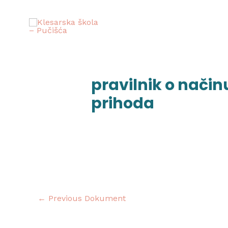
Skip
to
content
Post
navigation
pravilnik o načinu
prihoda
←
Previous Dokument