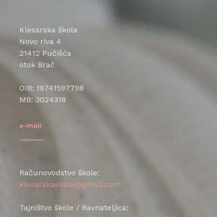
Klesarska škola
Novo riva 4
21412 Pučišća
otok Brač
OIB: 19741597798
MB: 3024318
e-mail
Računovodstvo škole:
klesarskaskola@gmail.com
Tajništvo škole / Ravnateljica: