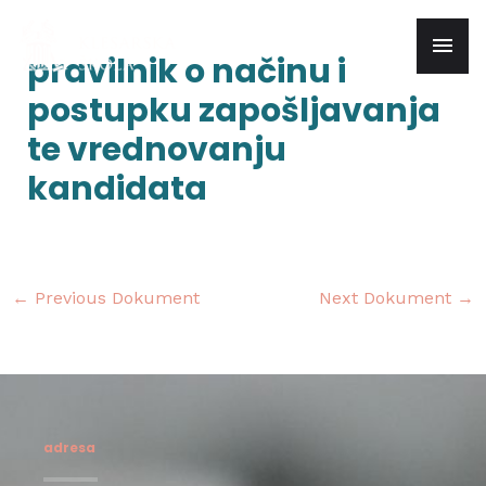
Skip
mai
to
Post
pravilnik o načinu i
content
navigation
men
postupku zapošljavanja
te vrednovanju
kandidata
←
Previous Dokument
Next Dokument
→
adresa