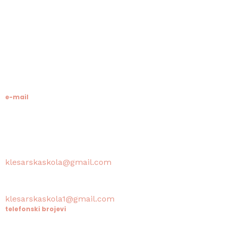
Klesarska škola
Novo riva 4
21412 Pučišća
otok Brač
OIB: 19741597798
MB: 3024318
e-mail
Računovodstvo škole:
klesarskaskola@gmail.com
Tajništvo škole / Ravnateljica:
klesarskaskola1@gmail.com
telefonski brojevi