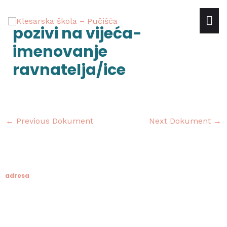
Skip
mai
to
Post
pozivi na vijeća-
content
navigation
me
imenovanje
ravnatelja/ice
←
Previous Dokument
Next Dokument
→
adresa