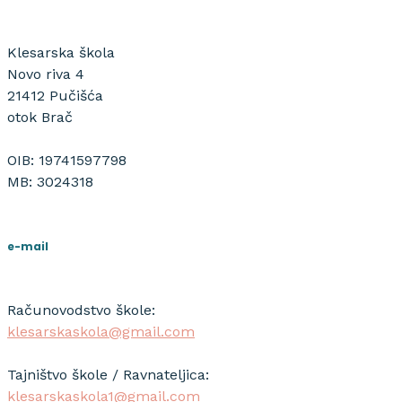
Klesarska škola
Novo riva 4
21412 Pučišća
otok Brač
OIB: 19741597798
MB: 3024318
e-mail
Računovodstvo škole:
klesarskaskola@gmail.com
Tajništvo škole / Ravnateljica:
klesarskaskola1@gmail.com