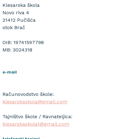
Klesarska škola
Novo riva 4
21412 Pučišća
otok Brač
OIB: 19741597798
MB: 3024318
e-mail
Računovodstvo škole:
klesarskaskola@gmail.com
Tajništvo škole / Ravnateljica:
klesarskaskola1@gmail.com
telefonski brojevi