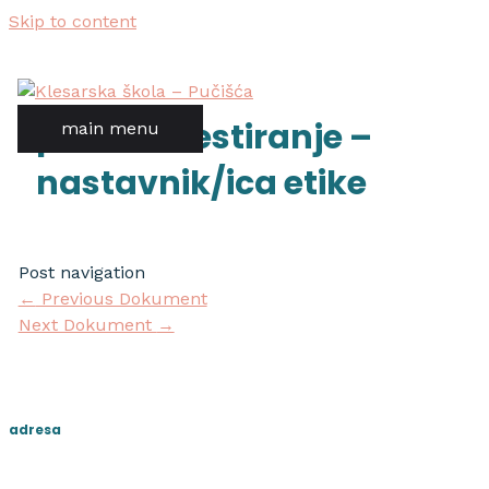
Skip to content
poziv za testiranje –
main menu
nastavnik/ica etike
Post navigation
←
Previous Dokument
Next Dokument
→
adresa