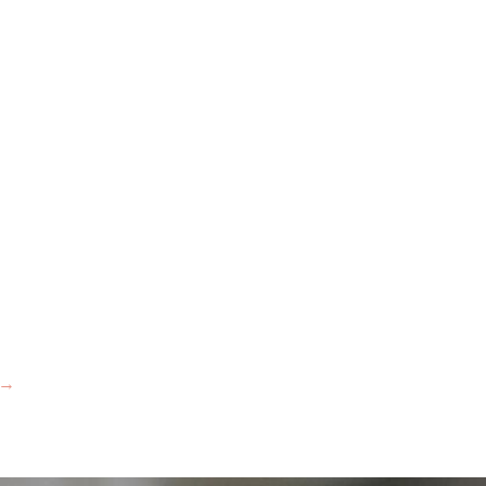
rada “tripun bokanić”
dokumenti
natječaji
→