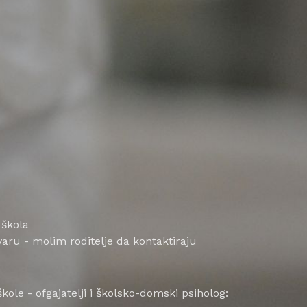
 škola
aru - molim roditelje da kontaktiraju
ole - ofgajatelji i školsko-domski psiholog: