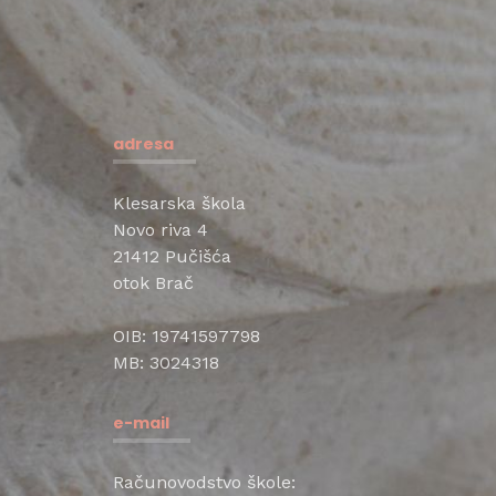
adresa
Klesarska škola
Novo riva 4
21412 Pučišća
otok Brač
OIB: 19741597798
MB: 3024318
e-mail
Računovodstvo škole: