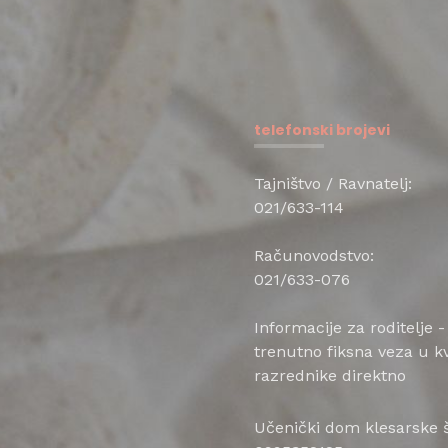
telefonski brojevi
Tajništvo / Ravnatelj:
021/633-114
Računovodstvo:
021/633-076
Informacije za roditelje -
trenutno fiksna veza u kv
razrednike direktno
Učenički dom klesarske šk