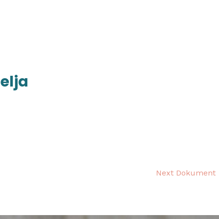
početna
o školi
nag
elja
Next Dokument