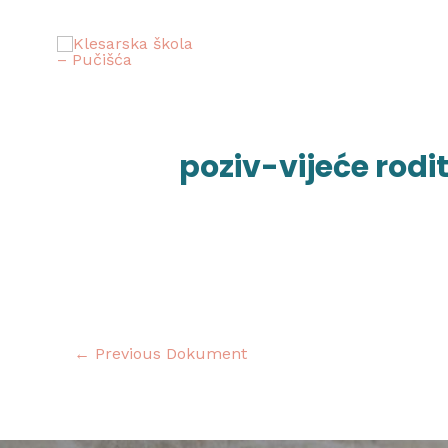
Skip
to
content
Post
navigation
poziv-vijeće rodit
←
Previous Dokument