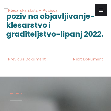
Skip
mai
to
Post
poziv na objavljivanje-
content
navigation
men
klesarstvo i
graditeljstvo-lipanj 2022.
←
Previous Dokument
Next Dokument
→
adresa