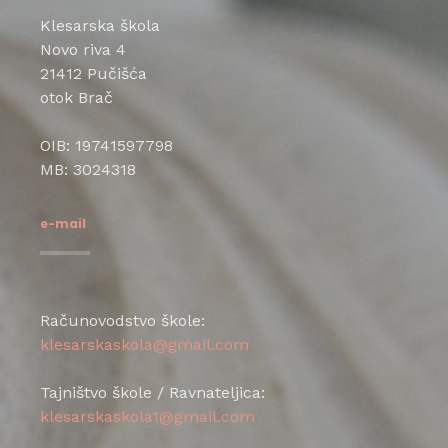
Klesarska škola
Novo riva 4
21412 Pučišća
otok Brač
OIB: 19741597798
MB: 3024318
e-mail
Računovodstvo škole:
klesarskaskola@gmail.com
Tajništvo škole / Ravnateljica:
klesarskaskola1@gmail.com