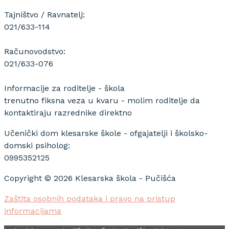
Tajništvo / Ravnatelj:
021/633-114
Računovodstvo:
021/633-076
Informacije za roditelje - škola
trenutno fiksna veza u kvaru - molim roditelje da
kontaktiraju razrednike direktno
Učenički dom klesarske škole - ofgajatelji i školsko-
domski psiholog:
0995352125
Copyright © 2026 Klesarska škola - Pučišća
Zaštita osobnih podataka i pravo na pristup
informacijama