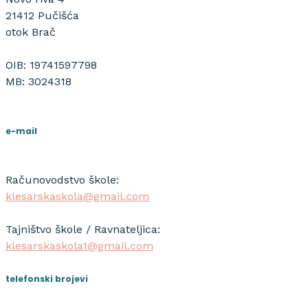
21412 Pučišća
otok Brač
OIB: 19741597798
MB: 3024318
e-mail
Računovodstvo škole:
klesarskaskola@gmail.com
Tajništvo škole / Ravnateljica:
klesarskaskola1@gmail.com
telefonski brojevi