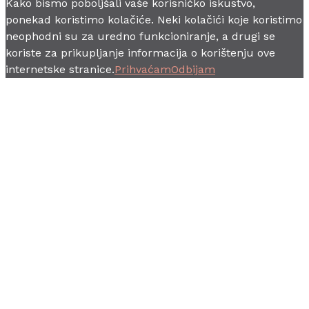
Kako bismo poboljšali vaše korisničko iskustvo,
ponekad koristimo kolačiće. Neki kolačići koje koristimo
neophodni su za uredno funkcioniranje, a drugi se
koriste za prikupljanje informacija o korištenju ove
internetske stranice.
Prihvaćam
Odbijam