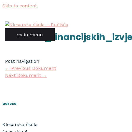
Skip to content
obrasci_financijskih_izvje
main menu
Post navigation
←
Previous Dokument
Next Dokument
→
adresa
Klesarska škola
Novo riva 4