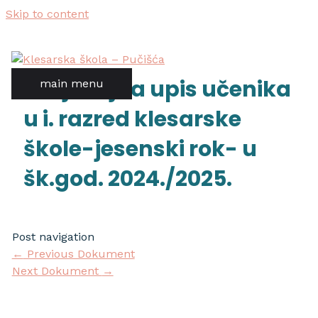
Skip to content
natječaj za upis učenika
main menu
u i. razred klesarske
škole-jesenski rok- u
šk.god. 2024./2025.
Post navigation
←
Previous Dokument
Next Dokument
→