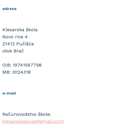
adresa
Klesarska škola
Novo riva 4
21412 Pučišća
otok Brač
OIB: 19741597798
MB: 3024318
e-mail
Računovodstvo škole:
klesarskaskola@gmail.com