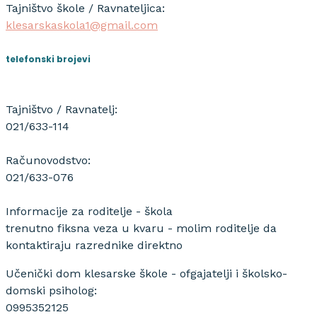
Tajništvo škole / Ravnateljica:
klesarskaskola1@gmail.com
telefonski brojevi
Tajništvo / Ravnatelj:
021/633-114
Računovodstvo:
021/633-076
Informacije za roditelje - škola
trenutno fiksna veza u kvaru - molim roditelje da
kontaktiraju razrednike direktno
Učenički dom klesarske škole - ofgajatelji i školsko-
domski psiholog:
0995352125