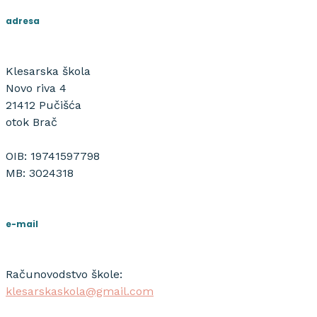
adresa
Klesarska škola
Novo riva 4
21412 Pučišća
otok Brač
OIB: 19741597798
MB: 3024318
e-mail
Računovodstvo škole:
klesarskaskola@gmail.com