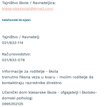
Tajništvo škole / Ravnateljica:
klesarskaskola1@gmail.com
telefonski brojevi
Tajništvo / Ravnatelj:
021/633-114
Računovodstvo:
021/633-076
Informacije za roditelje - škola
trenutno fiksna veza u kvaru - molim roditelje da
kontaktiraju razrednike direktno
Učenički dom klesarske škole - ofgajatelji i školsko-
domski psiholog:
0995352125