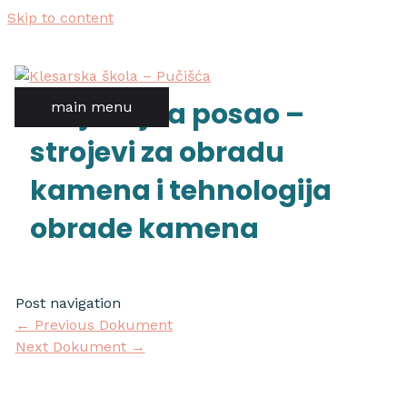
Skip to content
natječaj za posao –
main menu
strojevi za obradu
kamena i tehnologija
obrade kamena
Post navigation
←
Previous Dokument
Next Dokument
→