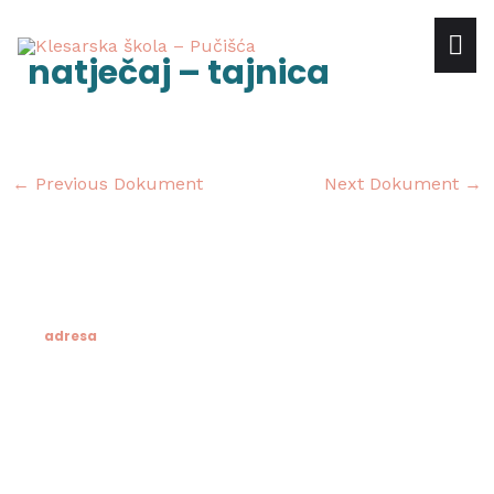
Skip
mai
to
Post
natječaj – tajnica
content
navigation
me
←
Previous Dokument
Next Dokument
→
adresa
Klesarska škola
Novo riva 4