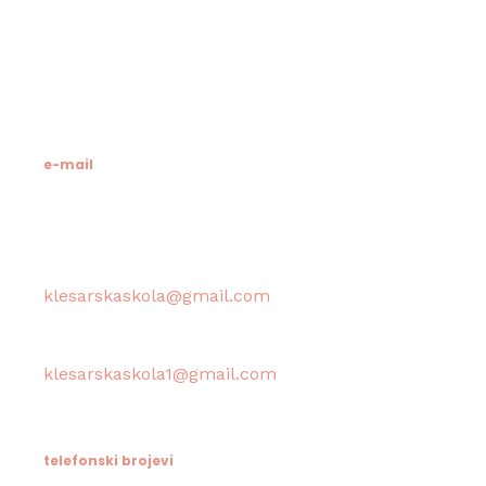
21412 Pučišća
otok Brač
OIB: 19741597798
MB: 3024318
e-mail
Računovodstvo škole:
klesarskaskola@gmail.com
Tajništvo škole / Ravnateljica:
klesarskaskola1@gmail.com
telefonski brojevi