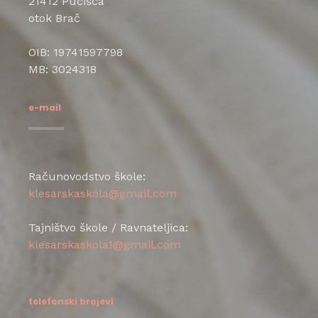
21412 Pučišća
otok Brač
OIB: 19741597798
MB: 3024318
e-mail
Računovodstvo škole:
klesarskaskola@gmail.com
Tajništvo škole / Ravnateljica:
klesarskaskola1@gmail.com
telefonski brojevi