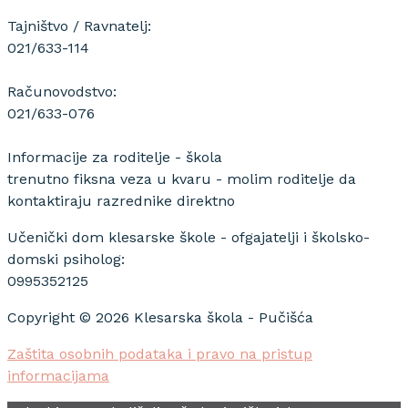
Tajništvo / Ravnatelj:
021/633-114
Računovodstvo:
021/633-076
Informacije za roditelje - škola
trenutno fiksna veza u kvaru - molim roditelje da
kontaktiraju razrednike direktno
Učenički dom klesarske škole - ofgajatelji i školsko-
domski psiholog:
0995352125
Copyright © 2026 Klesarska škola - Pučišća
Zaštita osobnih podataka i pravo na pristup
informacijama