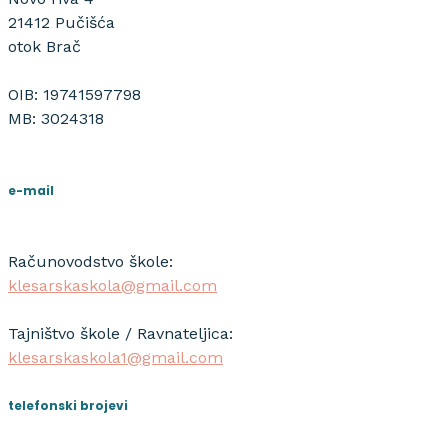
21412 Pučišća
otok Brač
OIB: 19741597798
MB: 3024318
e-mail
Računovodstvo škole:
klesarskaskola@gmail.com
Tajništvo škole / Ravnateljica:
klesarskaskola1@gmail.com
telefonski brojevi