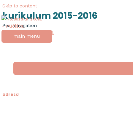
Skip to content
kurikulum 2015-2016
Post navigation
←
Previous Dokument
main menu
Next Dokument
→
početna
o školi
nagrada “tripun bokanić”
adresa
dokumenti
natječaji
Klesarska škola
Novo riva 4
21412 Pučišća
otok Brač