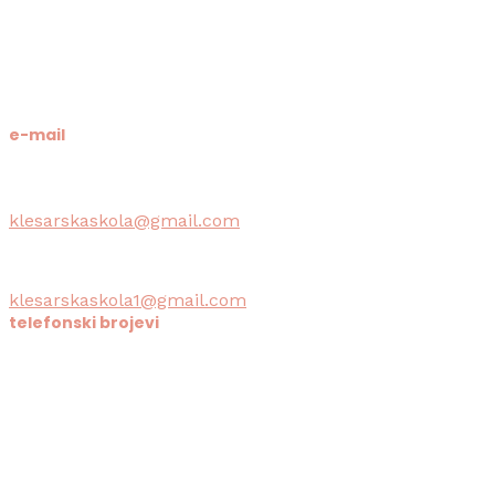
OIB: 19741597798
MB: 3024318
e-mail
Računovodstvo škole:
klesarskaskola@gmail.com
Tajništvo škole / Ravnateljica:
klesarskaskola1@gmail.com
telefonski brojevi
Tajništvo / Ravnatelj:
021/633-114
Računovodstvo: