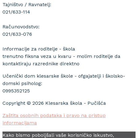
Tajništvo / Ravnatelj:
021/633-114
Računovodstvo:
021/633-076
Informacije za roditelje - škola
trenutno fiksna veza u kvaru - molim roditelje da
kontaktiraju razrednike direktno
Učenički dom klesarske škole - ofgajatelji i školsko-
domski psiholog:
0995352125
Copyright © 2026 Klesarska škola - Pučišća
Zaštita osobnih podataka i pravo na pristup
informacijama
Kako bismo poboljšali vaše korisničko iskustvo,