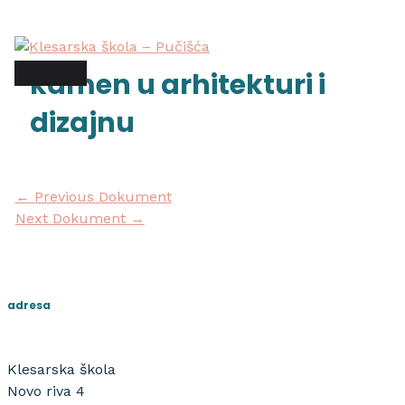
Skip
Post
main
to
navigation
menu
content
kamen u arhitekturi i
dizajnu
←
Previous Dokument
Next Dokument
→
adresa
Klesarska škola
Novo riva 4