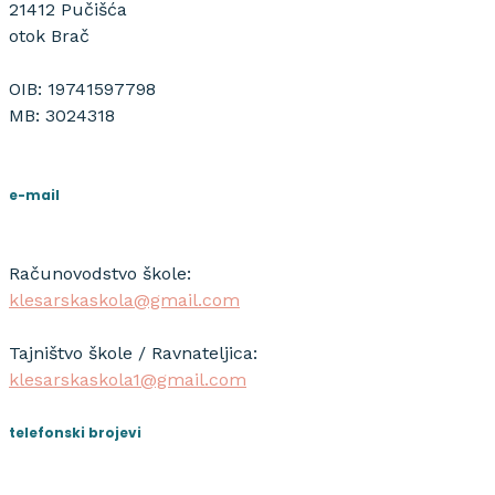
21412 Pučišća
otok Brač
OIB: 19741597798
MB: 3024318
e-mail
Računovodstvo škole:
klesarskaskola@gmail.com
Tajništvo škole / Ravnateljica:
klesarskaskola1@gmail.com
telefonski brojevi