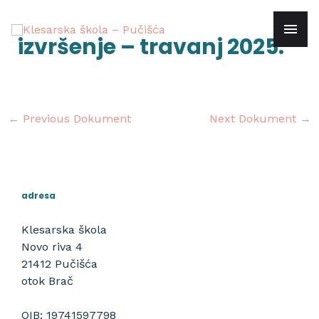
Skip
mai
to
Post
izvršenje – travanj 2025.
content
navigation
men
←
Previous Dokument
Next Dokument
→
adresa
Klesarska škola
Novo riva 4
21412 Pučišća
otok Brač
OIB: 19741597798