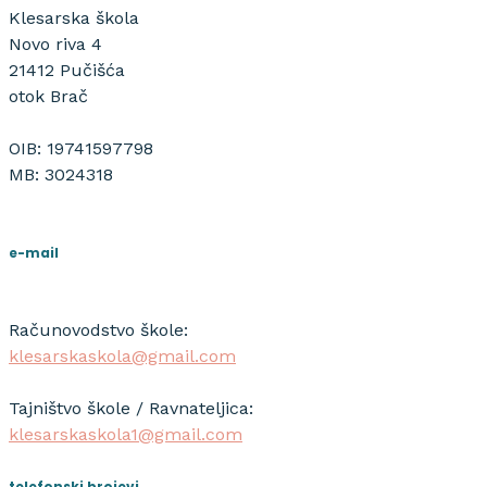
Klesarska škola
Novo riva 4
21412 Pučišća
otok Brač
OIB: 19741597798
MB: 3024318
e-mail
Računovodstvo škole:
klesarskaskola@gmail.com
Tajništvo škole / Ravnateljica:
klesarskaskola1@gmail.com
telefonski brojevi