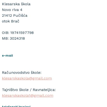
Klesarska škola
Novo riva 4
21412 Pučišća
otok Brač
OIB: 19741597798
MB: 3024318
e-mail
Računovodstvo škole:
klesarskaskola@gmail.com
Tajništvo škole / Ravnateljica:
klesarskaskola1@gmail.com
telefonski brojevi