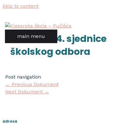
Skip to content
izvod sa 24. sjednice
main menu
školskog odbora
Post navigation
←
Previous Dokument
Next Dokument
→
adresa