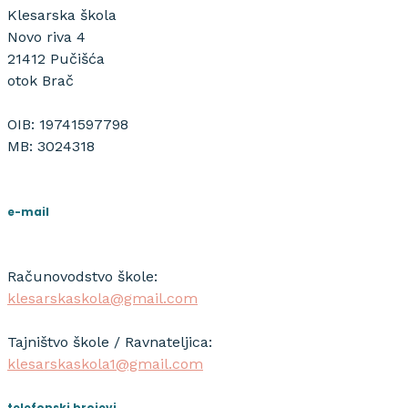
Klesarska škola
Novo riva 4
21412 Pučišća
otok Brač
OIB: 19741597798
MB: 3024318
e-mail
Računovodstvo škole:
klesarskaskola@gmail.com
Tajništvo škole / Ravnateljica:
klesarskaskola1@gmail.com
telefonski brojevi