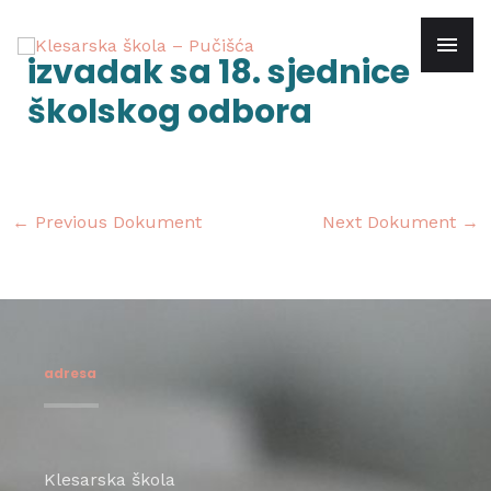
Skip
mai
to
Post
izvadak sa 18. sjednice
content
navigation
men
školskog odbora
←
Previous Dokument
Next Dokument
→
adresa
Klesarska škola