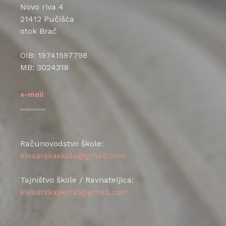
Novo riva 4
21412 Pučišća
otok Brač
OIB: 19741597798
MB: 3024318
e-mail
Računovodstvo škole:
klesarskaskola@gmail.com
Tajništvo škole / Ravnateljica:
klesarskaskola1@gmail.com