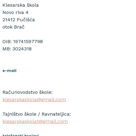
Klesarska škola
Novo riva 4
21412 Pučišća
otok Brač
OIB: 19741597798
MB: 3024318
e-mail
Računovodstvo škole:
klesarskaskola@gmail.com
Tajništvo škole / Ravnateljica:
klesarskaskola1@gmail.com
telefonski brojevi