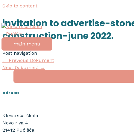
Skip to content
invitation to advertise-st
construction-june 2022.
main menu
Post navigation
početna
←
Previous Dokument
o školi
Next Dokument
→
adresa
nagrada “tripun bokanić”
dokumenti
natječaji
Klesarska škola
Novo riva 4
21412 Pučišća