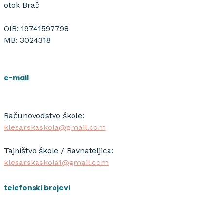
otok Brač
OIB: 19741597798
MB: 3024318
e-mail
Računovodstvo škole:
klesarskaskola@gmail.com
Tajništvo škole / Ravnateljica:
klesarskaskola1@gmail.com
telefonski brojevi