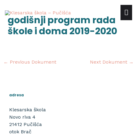
Skip
mai
to
Post
godišnji program rada
content
navigation
me
škole i doma 2019-2020
←
Previous Dokument
Next Dokument
→
adresa
Klesarska škola
Novo riva 4
21412 Pučišća
otok Brač