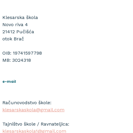
Klesarska škola
Novo riva 4
21412 Pučišća
otok Brač
OIB: 19741597798
MB: 3024318
e-mail
Računovodstvo škole:
klesarskaskola@gmail.com
Tajništvo škole / Ravnateljica:
klesarskaskola1@gmail.com