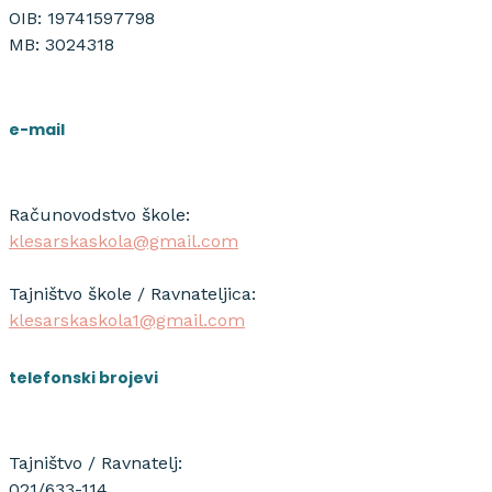
OIB: 19741597798
MB: 3024318
e-mail
Računovodstvo škole:
klesarskaskola@gmail.com
Tajništvo škole / Ravnateljica:
klesarskaskola1@gmail.com
telefonski brojevi
Tajništvo / Ravnatelj:
021/633-114