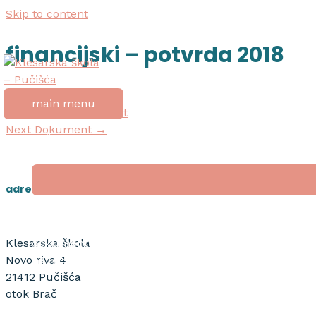
Skip to content
financijski – potvrda 2018
Post navigation
main menu
←
Previous Dokument
Next Dokument
→
početna
o školi
adresa
nagrada “tripun bokanić”
dokumenti
Klesarska škola
natječaji
Novo riva 4
21412 Pučišća
otok Brač