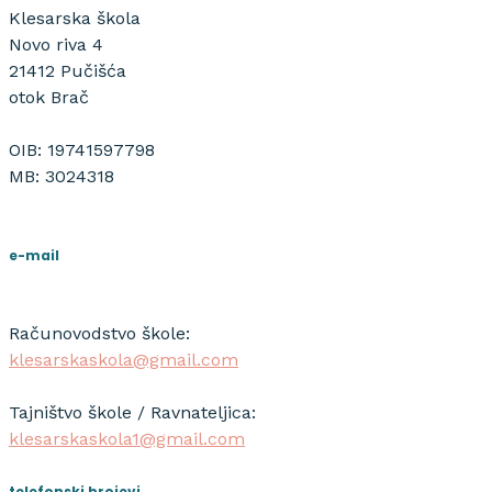
Klesarska škola
Novo riva 4
21412 Pučišća
otok Brač
OIB: 19741597798
MB: 3024318
e-mail
Računovodstvo škole:
klesarskaskola@gmail.com
Tajništvo škole / Ravnateljica:
klesarskaskola1@gmail.com
telefonski brojevi