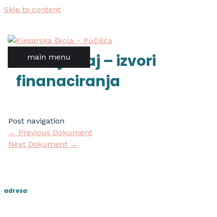
Skip to content
eu izvještaj – izvori
main menu
finanaciranja
Post navigation
←
Previous Dokument
Next Dokument
→
adresa