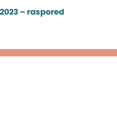
menu
.2023 – raspored
toggle