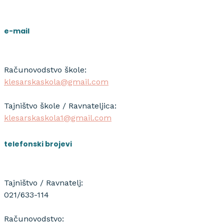
e-mail
Računovodstvo škole:
klesarskaskola@gmail.com
Tajništvo škole / Ravnateljica:
klesarskaskola1@gmail.com
telefonski brojevi
Tajništvo / Ravnatelj:
021/633-114
Računovodstvo: