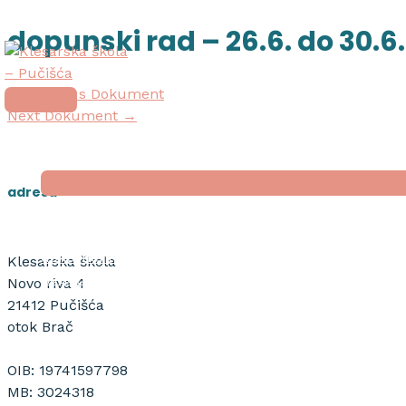
Skip
Post
main
dopunski rad – 26.6. do 30.6
to
navigation
menu
content
←
Previous Dokument
Next Dokument
→
početna
o školi
adresa
nagrada “tripun bokanić”
dokumenti
Klesarska škola
natječaji
Novo riva 4
21412 Pučišća
otok Brač
OIB: 19741597798
MB: 3024318