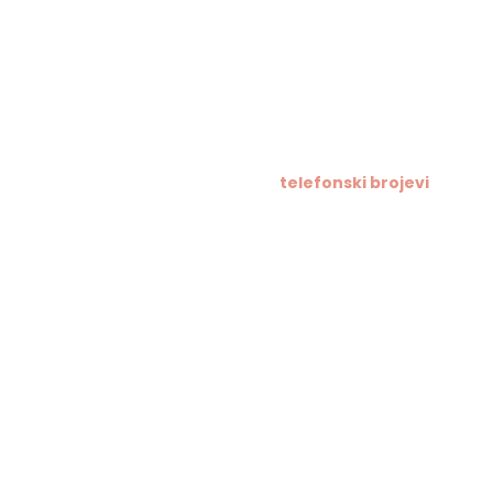
telefonski brojevi
Tajništvo / Ravnatelj:
021/633-114
Računovodstvo:
021/633-076
Informacije za roditelje -
trenutno fiksna veza u kv
razrednike direktno