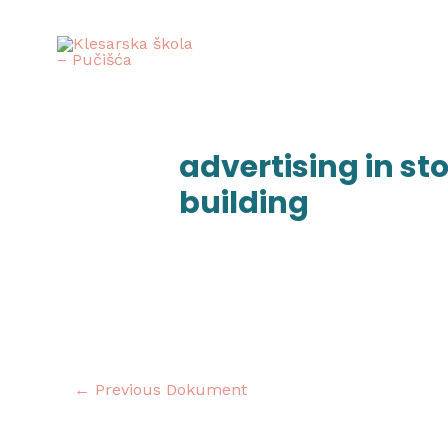
Skip
to
content
Post
navigation
advertising in 
building
←
Previous Dokument