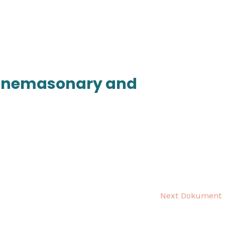
početna
o školi
nag
stonemasonary and
Next Dokument