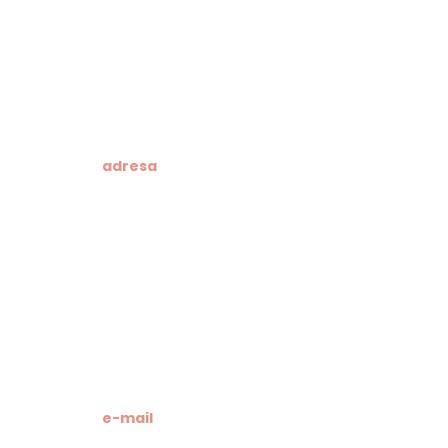
adresa
Klesarska škola
Novo riva 4
21412 Pučišća
otok Brač
OIB: 19741597798
MB: 3024318
e-mail