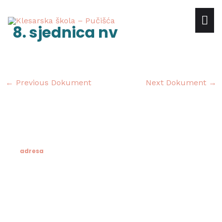
Skip
mai
to
Post
8. sjednica nv
content
navigation
me
←
Previous Dokument
Next Dokument
→
adresa
Klesarska škola
Novo riva 4