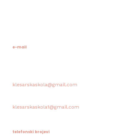
21412 Pučišća
otok Brač
OIB: 19741597798
MB: 3024318
e-mail
Računovodstvo škole:
klesarskaskola@gmail.com
Tajništvo škole / Ravnateljica:
klesarskaskola1@gmail.com
telefonski brojevi